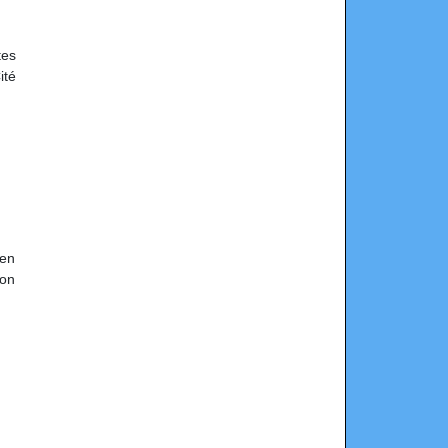
tes
ité
en
ion