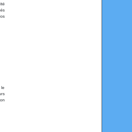
ité
tés
los
 le
urs
ion