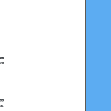
o
mum
ces
000
es,