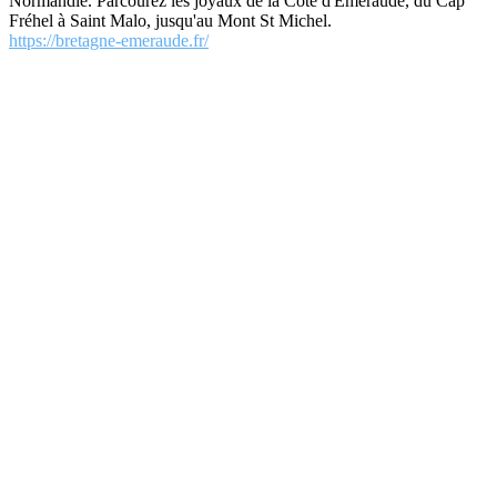
Normandie. Parcourez les joyaux de la Côte d'Emeraude, du Cap
Fréhel à Saint Malo, jusqu'au Mont St Michel.
https://bretagne-emeraude.fr/