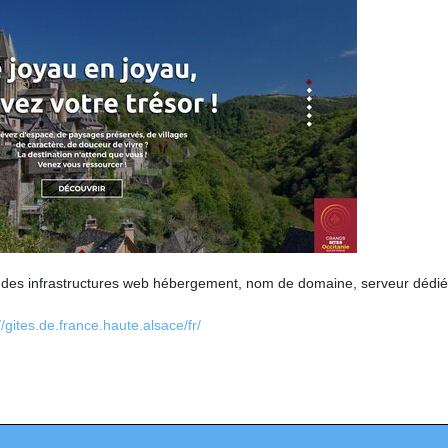
 des infrastructures web hébergement, nom de domaine, serveur dédi
//gites.de.france.haute.alsace/fr/